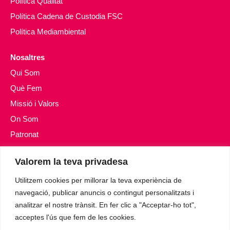
Política Qualitat
Política Cadena de Custodia FSC
Política Mediambiental
Nosaltres
Qui Som
Què Fem
Missió i Valors
On Som
Patronat
Transparència
Valorem la teva privadesa
Impacte social
Utilitzem cookies per millorar la teva experiència de
Inclusió social
navegació, publicar anuncis o contingut personalitzats i
analitzar el nostre trànsit. En fer clic a "Acceptar-ho tot",
Atenció a la Gent Gran
acceptes l'ús que fem de les cookies.
Cultura