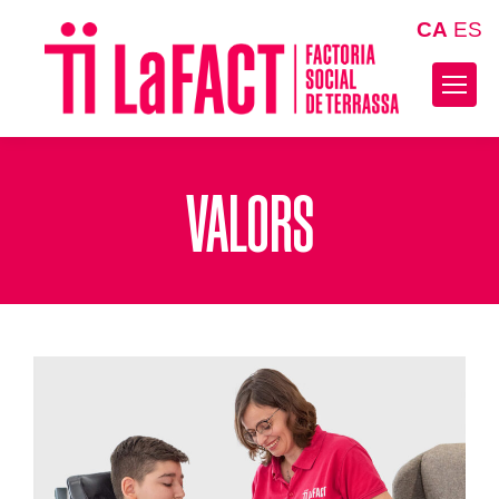
CA
ES
VALORS